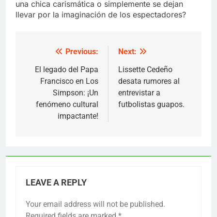
una chica carismática o simplemente se dejan
llevar por la imaginación de los espectadores?
Previous:
Next:
Post
navigation
El legado del Papa
Lissette Cedeño
Francisco en Los
desata rumores al
Simpson: ¡Un
entrevistar a
fenómeno cultural
futbolistas guapos.
impactante!
LEAVE A REPLY
Your email address will not be published.
Required fields are marked
*