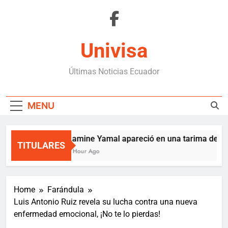
Skip
to
content
Univisa
Últimas Noticias Ecuador
MENU
Lamine Yamal apareció en una tarima de Med
TITULARES
1 Hour Ago
Home
Farándula
Luis Antonio Ruiz revela su lucha contra una nueva
enfermedad emocional, ¡No te lo pierdas!