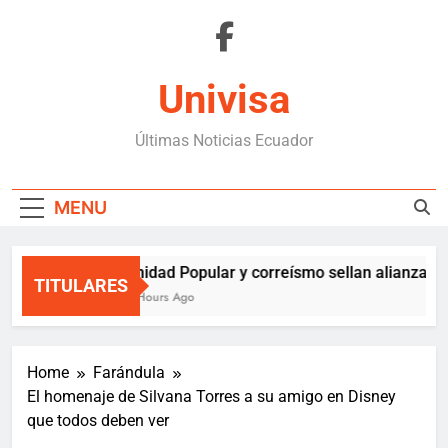
Skip
to
content
Univisa
Últimas Noticias Ecuador
MENU
Unidad Popular y correísmo sellan alianza sol
TITULARES
2 Hours Ago
Home
Farándula
El homenaje de Silvana Torres a su amigo en Disney
que todos deben ver