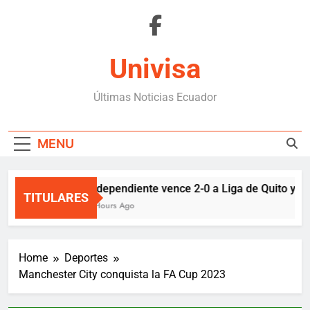
Skip
to
content
Univisa
Últimas Noticias Ecuador
MENU
Independiente vence 2-0 a Liga de Quito y sig
TITULARES
2 Hours Ago
Home
Deportes
Manchester City conquista la FA Cup 2023