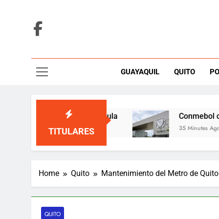
Skip
to
content
GUAYAQUIL
QUITO
PO
o tras pagar su cláusula
Conmebol cuestiona a 
35 Minutes Ago
TITULARES
Home
Quito
Mantenimiento del Metro de Quito
QUITO