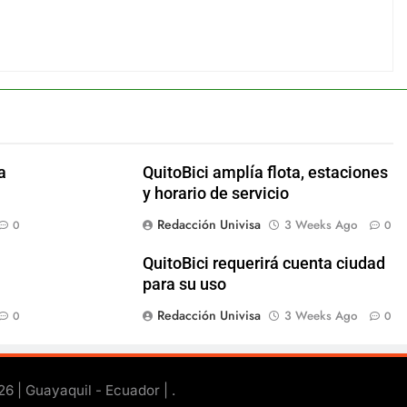
a
QuitoBici amplía flota, estaciones
y horario de servicio
Redacción Univisa
3 Weeks Ago
0
0
QuitoBici requerirá cuenta ciudad
para su uso
Redacción Univisa
3 Weeks Ago
0
0
26 | Guayaquil - Ecuador |
.