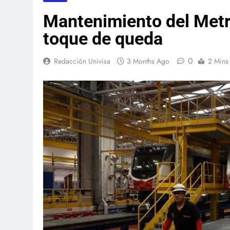
Mantenimiento del Metr
toque de queda
0
Redacción Univisa
3 Months Ago
2 Mins