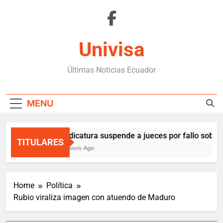
Skip
to
content
Univisa
Últimas Noticias Ecuador
MENU
Judicatura suspende a jueces por fallo sobre 
TITULARES
6 Hours Ago
Home
Política
Rubio viraliza imagen con atuendo de Maduro