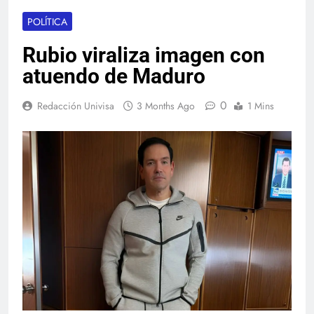
POLÍTICA
Rubio viraliza imagen con
atuendo de Maduro
0
Redacción Univisa
3 Months Ago
1 Mins