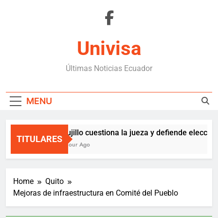
Skip
to
content
Univisa
Últimas Noticias Ecuador
MENU
Trujillo cuestiona la jueza y defiende eleccion
TITULARES
1 Hour Ago
Home
Quito
Mejoras de infraestructura en Comité del Pueblo