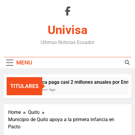
Skip
to
content
Univisa
Últimas Noticias Ecuador
MENU
Boca paga casi 2 millones anuales por Enner V
TITULARES
1 Hour Ago
Home
Quito
Municipio de Quito apoya a la primera infancia en
Pacto