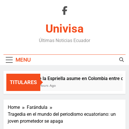
Skip
to
content
Univisa
Últimas Noticias Ecuador
MENU
De la Espriella asume en Colombia entre crisis 
TITULARES
2 Hours Ago
Home
Farándula
Tragedia en el mundo del periodismo ecuatoriano: un
joven prometedor se apaga