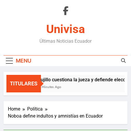
Skip
to
content
Univisa
Últimas Noticias Ecuador
MENU
Trujillo cuestiona la jueza y defiende eleccion
TITULARES
26 Minutes Ago
Home
Política
Noboa define indultos y amnistías en Ecuador