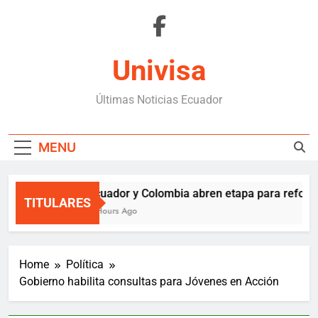
Skip
to
content
Univisa
Últimas Noticias Ecuador
MENU
Ecuador y Colombia abren etapa para reforza
TITULARES
2 Hours Ago
Home
Política
Gobierno habilita consultas para Jóvenes en Acción