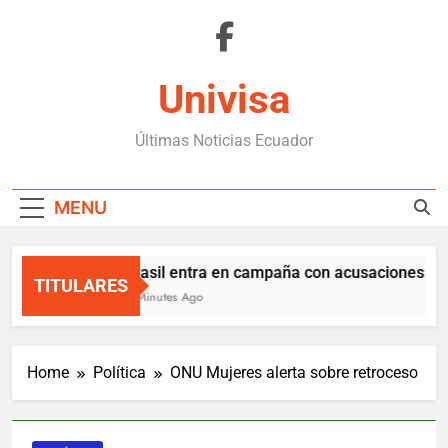
Skip
to
content
Univisa
Últimas Noticias Ecuador
MENU
Brasil entra en campaña con acusaciones de i
TITULARES
4 Minutes Ago
Home
Política
ONU Mujeres alerta sobre retroceso