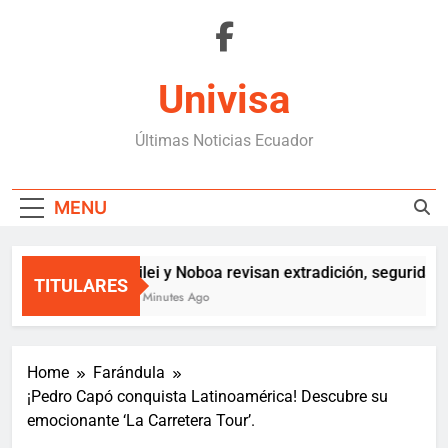
Skip
to
content
Univisa
Últimas Noticias Ecuador
MENU
Milei y Noboa revisan extradición, seguridad 
TITULARES
36 Minutes Ago
Home
Farándula
¡Pedro Capó conquista Latinoamérica! Descubre su
emocionante ‘La Carretera Tour’.