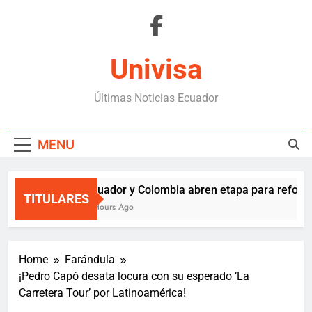
Skip
to
content
Univisa
Últimas Noticias Ecuador
MENU
Ecuador y Colombia abren etapa para reforza
TITULARES
2 Hours Ago
Home
Farándula
¡Pedro Capó desata locura con su esperado ‘La
Carretera Tour’ por Latinoamérica!