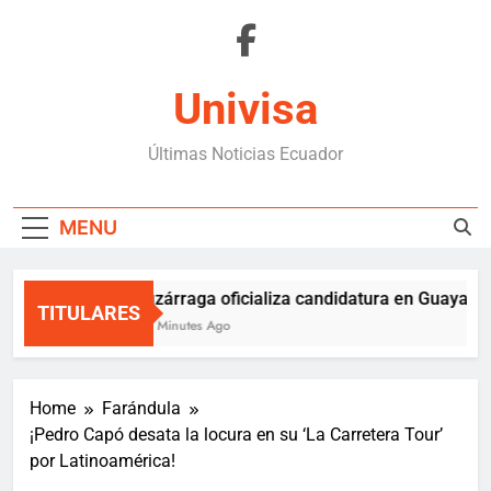
Skip
to
content
Univisa
Últimas Noticias Ecuador
MENU
Luzárraga oficializa candidatura en Guayaquil 
TITULARES
40 Minutes Ago
Home
Farándula
¡Pedro Capó desata la locura en su ‘La Carretera Tour’
por Latinoamérica!