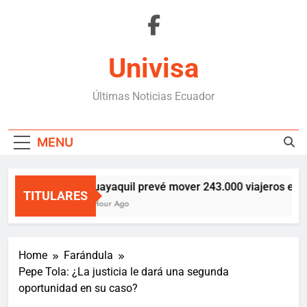
Skip
to
content
Univisa
Últimas Noticias Ecuador
MENU
Guayaquil prevé mover 243.000 viajeros en fe
TITULARES
1 Hour Ago
Home
Farándula
Pepe Tola: ¿La justicia le dará una segunda
oportunidad en su caso?