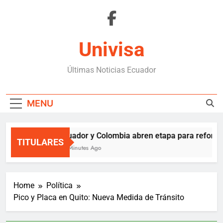
Skip
to
content
Univisa
Últimas Noticias Ecuador
MENU
Ecuador y Colombia abren etapa para reforzar
TITULARES
58 Minutes Ago
Home
Política
Pico y Placa en Quito: Nueva Medida de Tránsito