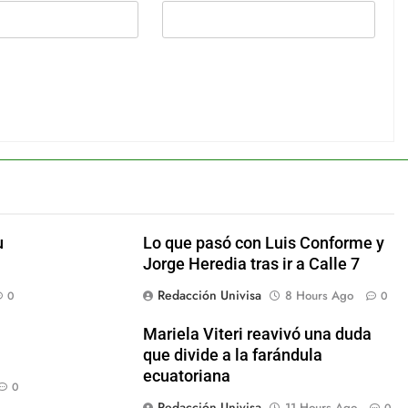
u
Lo que pasó con Luis Conforme y
Jorge Heredia tras ir a Calle 7
Redacción Univisa
8 Hours Ago
0
0
Mariela Viteri reavivó una duda
que divide a la farándula
ecuatoriana
0
Redacción Univisa
11 Hours Ago
0