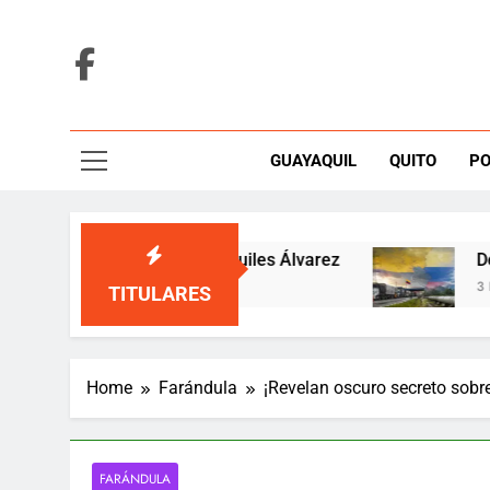
Skip
to
content
GUAYAQUIL
QUITO
PO
eces por fallo sobre Aquiles Álvarez
De la Es
3 Hours A
TITULARES
Home
Farándula
¡Revelan oscuro secreto sobre
FARÁNDULA