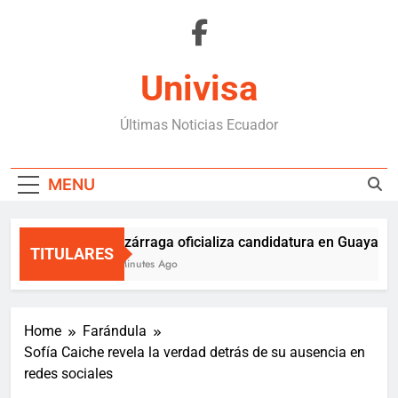
Skip
to
content
Univisa
Últimas Noticias Ecuador
MENU
Luzárraga oficializa candidatura en Guayaquil 
TITULARES
5 Minutes Ago
Home
Farándula
Sofía Caiche revela la verdad detrás de su ausencia en
redes sociales