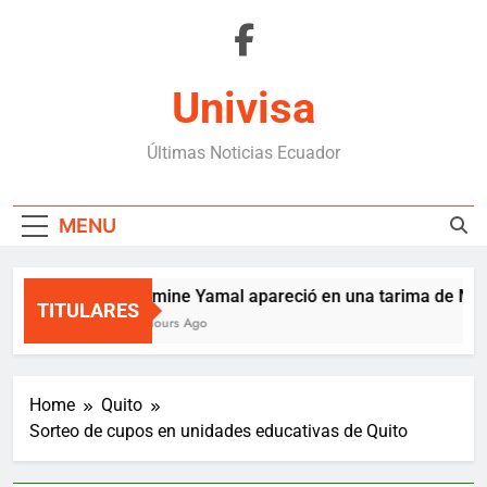
Skip
to
content
Univisa
Últimas Noticias Ecuador
MENU
Lamine Yamal apareció en una tarima de Mede
TITULARES
9 Hours Ago
Home
Quito
Sorteo de cupos en unidades educativas de Quito