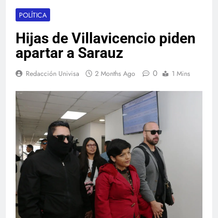
POLÍTICA
Hijas de Villavicencio piden
apartar a Sarauz
0
Redacción Univisa
2 Months Ago
1 Mins