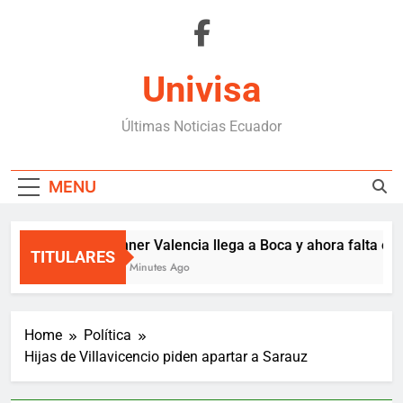
Skip
to
content
Univisa
Últimas Noticias Ecuador
MENU
Enner Valencia llega a Boca y ahora falta el c
TITULARES
47 Minutes Ago
Home
Política
Hijas de Villavicencio piden apartar a Sarauz