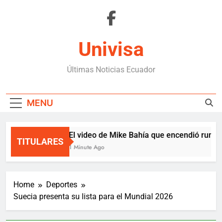
Skip
to
content
Univisa
Últimas Noticias Ecuador
MENU
El video de Mike Bahía que encendió rumor
TITULARES
1 Minute Ago
Home
Deportes
Suecia presenta su lista para el Mundial 2026