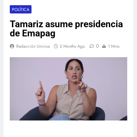
POLÍTICA
Tamariz asume presidencia
de Emapag
0
Redacción Univisa
2 Months Ago
1 Mins