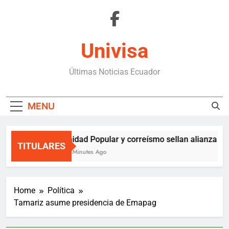
Skip
to
content
Univisa
Últimas Noticias Ecuador
MENU
Unidad Popular y correísmo sellan alianza sol
TITULARES
42 Minutes Ago
Home
Política
Tamariz asume presidencia de Emapag