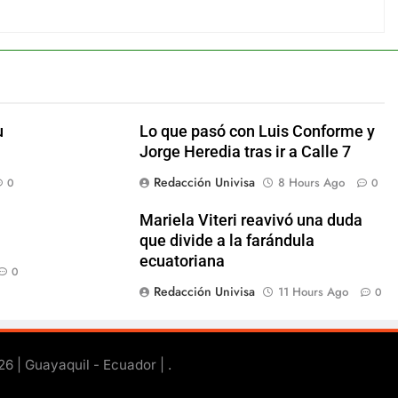
u
Lo que pasó con Luis Conforme y
Jorge Heredia tras ir a Calle 7
Redacción Univisa
8 Hours Ago
0
0
Mariela Viteri reavivó una duda
que divide a la farándula
ecuatoriana
0
Redacción Univisa
11 Hours Ago
0
26 | Guayaquil - Ecuador |
.