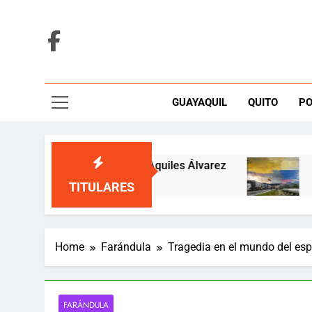
Skip
to
content
GUAYAQUIL
QUITO
PO
ueces por fallo sobre Aquiles Álvarez
De la 
3 Hours 
TITULARES
Home
Farándula
Tragedia en el mundo del esp
FARÁNDULA