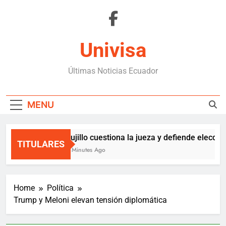
Skip
to
content
Univisa
Últimas Noticias Ecuador
MENU
Trujillo cuestiona la jueza y defiende eleccion
TITULARES
12 Minutes Ago
Home
Política
Trump y Meloni elevan tensión diplomática