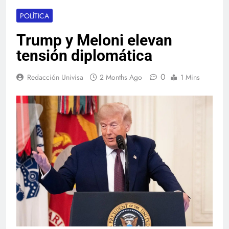
POLÍTICA
Trump y Meloni elevan
tensión diplomática
0
Redacción Univisa
2 Months Ago
1 Mins