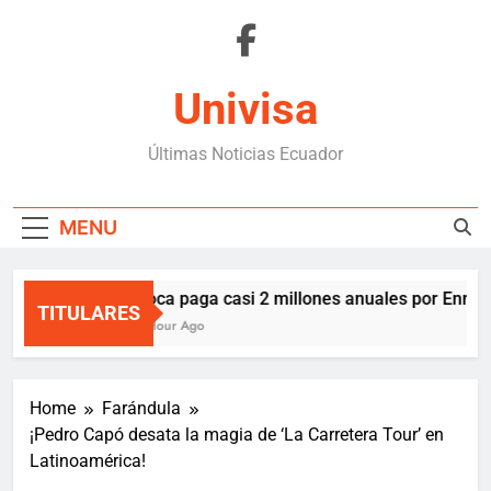
Skip
to
content
Univisa
Últimas Noticias Ecuador
MENU
Boca paga casi 2 millones anuales por Enner 
TITULARES
1 Hour Ago
Home
Farándula
¡Pedro Capó desata la magia de ‘La Carretera Tour’ en
Latinoamérica!