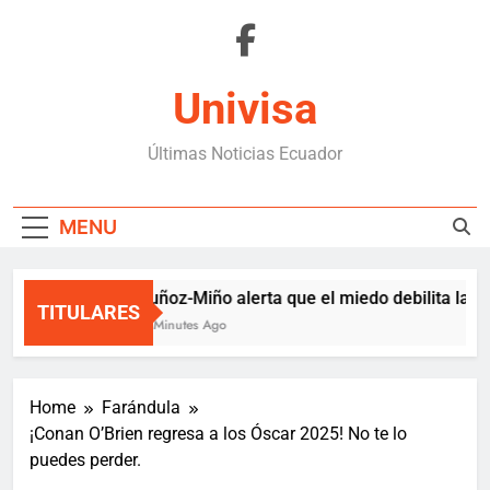
Skip
to
content
Univisa
Últimas Noticias Ecuador
MENU
Muñoz-Miño alerta que el miedo debilita la d
TITULARES
59 Minutes Ago
Home
Farándula
¡Conan O’Brien regresa a los Óscar 2025! No te lo
puedes perder.