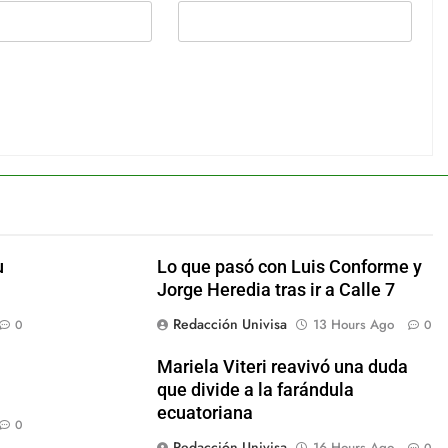
u
Lo que pasó con Luis Conforme y
Jorge Heredia tras ir a Calle 7
Redacción Univisa
13 Hours Ago
0
0
Mariela Viteri reavivó una duda
que divide a la farándula
ecuatoriana
0
Redacción Univisa
16 Hours Ago
0