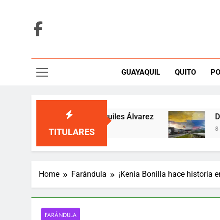
Skip
to
content
GUAYAQUIL
QUITO
PO
ueces por fallo sobre Aquiles Álvarez
De la E
8 Hours 
TITULARES
Home
Farándula
¡Kenia Bonilla hace historia 
FARÁNDULA